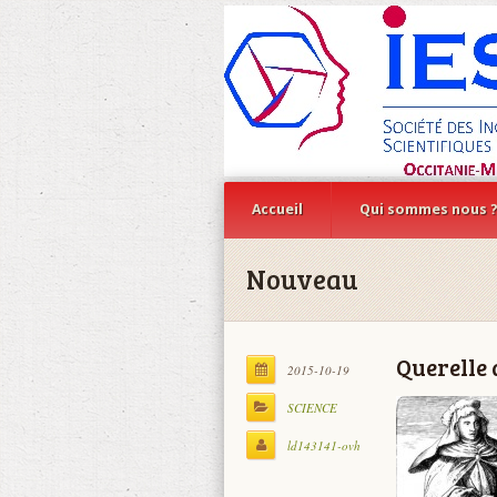
Accueil
Qui sommes nous 
Nouveau
Querelle 
2015-10-19
SCIENCE
ld143141-ovh