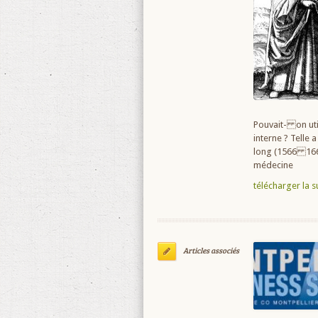
Pouvait- on uti
interne ? Telle a
long (1566 1666)
médecine
télécharger la su
Articles associés