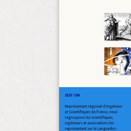
IESF OM
Représentant régional d'Ingénieur
et Scientifiques de France, nous
regroupons les scientifiques,
ingénieurs et associations les
représentant sur le Languedoc-