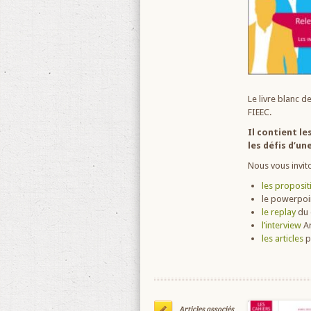
Le livre blanc d
FIEEC.
Il contient le
les défis d’u
Nous vous inviton
les proposit
le powerpoi
le replay
du 
l’interview
Ar
les articles
p
Articles associés