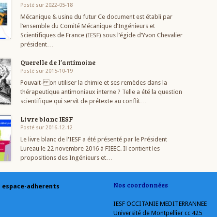
Posté sur 2022-05-18
Mécanique & usine du futur Ce document est établi par
l’ensemble du Comité Mécanique d’Ingénieurs et
Scientifiques de France (IESF) sous l’égide d’Yvon Chevalier
président…
Querelle de l’antimoine
Posté sur 2015-10-19
Pouvait- on utiliser la chimie et ses remèdes dans la
thérapeutique antimoniaux interne ? Telle a été la question
scientifique qui servit de prétexte au conflit…
Livre blanc IESF
Posté sur 2016-12-12
Le livre blanc de l'IESF a été présenté par le Président
Lureau le 22 novembre 2016 à FIEEC. Il contient les
propositions des Ingénieurs et…
Nos coordonnées
espace-adherents
IESF OCCITANIE MEDITERRANNEE
Université de Montpellier cc 425