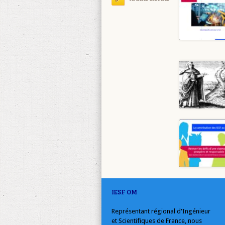
IESF OM
Représentant régional d'Ingénieur
et Scientifiques de France, nous