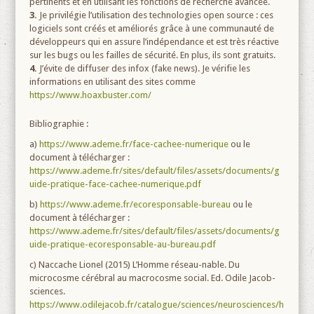
pertinents et en utilisant les fonctions de recherche avancée.
3.
Je privilégie l’utilisation des technologies open source : ces
logiciels sont créés et améliorés grâce à une communauté de
développeurs qui en assure l’indépendance et est très réactive
sur les bugs ou les failles de sécurité. En plus, ils sont gratuits.
4.
J’évite de diffuser des infox (fake news). Je vérifie les
informations en utilisant des sites comme
https://www.hoaxbuster.com/
Bibliographie :
a)
https://www.ademe.fr/face-cachee-numerique
ou le
document à télécharger :
https://www.ademe.fr/sites/default/files/assets/documents/g
uide-pratique-face-cachee-numerique.pdf
b)
https://www.ademe.fr/ecoresponsable-bureau
ou le
document à télécharger :
https://www.ademe.fr/sites/default/files/assets/documents/g
uide-pratique-ecoresponsable-au-bureau.pdf
c) Naccache Lionel (2015) L’Homme réseau-nable. Du
microcosme cérébral au macrocosme social. Ed. Odile Jacob-
sciences.
https://www.odilejacob.fr/catalogue/sciences/neurosciences/h