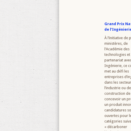
Grand Prix Na
de l’Ingénieri
À l’initiative de 
ministères, de
l’Académie des
technologies et
partenariat ave
Ingénierie, ce 
met au défi les
entreprises d’in
dans les secteu
l’industrie ou de
construction de
concevoir un pr
un produit innov
candidatures so
ouvertes pour l
catégories suiva
« décarboner