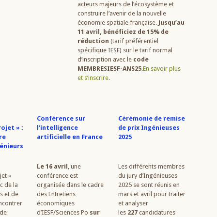
acteurs majeurs de l’écosystème et
construire l’avenir de la nouvelle
économie spatiale française.
Jusqu’au
11 avril, bénéficiez de 15% de
réduction
(tarif préférentiel
spécifique IESF) sur le tarif normal
d’inscription avec le
code
MEMBRESIESF-ANS25
.
En savoir plus
et s’inscrire.
Conférence sur
Cérémonie de remise
ojet » :
l’intelligence
de prix Ingénieuses
re
artificielle en France
2025
génieurs
Le 16 avril
, une
Les différents membres
jet »
conférence est
du jury d’Ingénieuses
c de la
organisée dans le cadre
2025 se sont réunis en
s et de
des Entretiens
mars et avril pour traiter
encontrer
économiques
et analyser
 de
d’IESF/Sciences Po
sur
les
227
candidatures