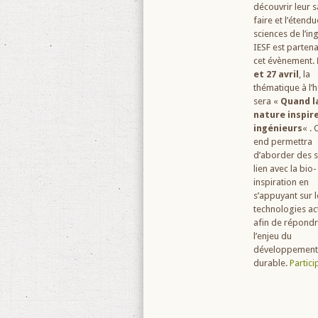
découvrir leur s
faire et l’étend
sciences de l’in
IESF est partena
cet évènement.
et 27 avril
, la
thématique à l’
sera «
Quand l
nature inspire
ingénieurs
« .
end permettra
d’aborder des s
lien avec la bio-
inspiration en
s’appuyant sur l
technologies ac
afin de répondr
l’enjeu du
développement
durable.
Partici