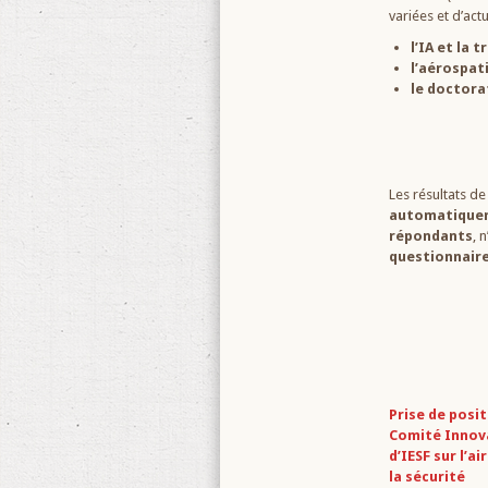
variées et d’act
l’IA et la
l’aérospat
le doctora
Les résultats d
automatiquem
répondants
, 
questionnair
Prise de posit
Comité Innov
d’IESF sur l’ai
la sécurité