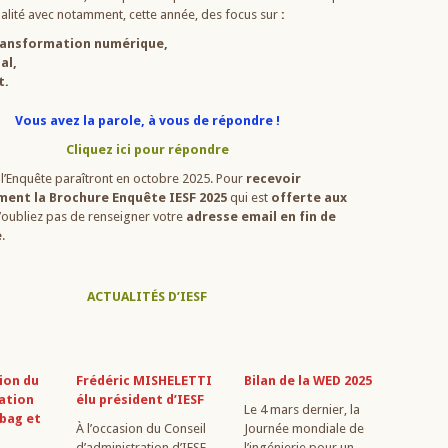
ualité avec notamment, cette année, des focus sur
:
 transformation numérique,
ial,
t.
Vous avez la parole, à vous de répondre !
Cliquez ici pour répondre
e l’Enquête paraîtront en octobre 2025. Pour
recevoir
ent la Brochure Enquête IESF 2025
qui est
offerte aux
n’oubliez pas de renseigner votre
adresse email en fin de
e
.
ACTUALITÉS D’IESF
ion du
Frédéric MISHELETTI
Bilan de la WED 2025
ation
élu président d’IESF
Le 4 mars dernier, la
rbag et
À l’occasion du Conseil
Journée mondiale de
d’administration d’IESF
l’ingénierie pour un