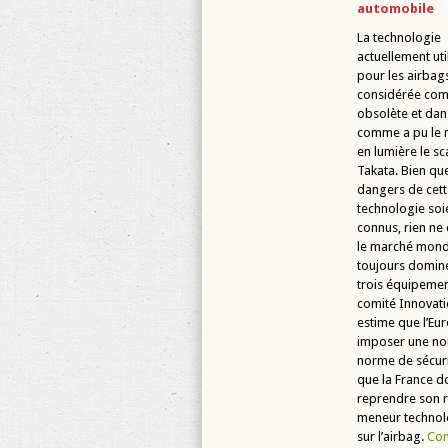
automobile
La technologie
actuellement uti
pour les airbags
considérée co
obsolète et dan
comme a pu le 
en lumière le s
Takata. Bien que
dangers de cett
technologie soi
connus, rien ne 
le marché mondi
toujours domin
trois équipemen
comité Innovati
estime que l’Eu
imposer une no
norme de sécuri
que la France do
reprendre son r
meneur technol
sur l’airbag.
Con