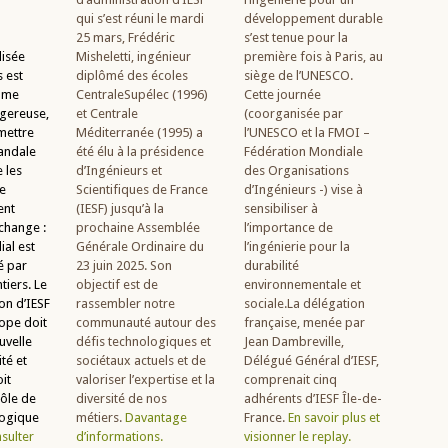
qui s’est réuni le mardi
développement durable
25 mars, Frédéric
s’est tenue pour la
lisée
Misheletti, ingénieur
première fois à Paris, au
 est
diplômé des écoles
siège de l’UNESCO.
mme
CentraleSupélec (1996)
Cette journée
gereuse,
et Centrale
(coorganisée par
mettre
Méditerranée (1995) a
l’UNESCO et la FMOI –
candale
été élu à la présidence
Fédération Mondiale
 les
d’Ingénieurs et
des Organisations
e
Scientifiques de France
d’Ingénieurs -) vise à
ent
(IESF) jusqu’à la
sensibiliser à
change :
prochaine Assemblée
l’importance de
al est
Générale Ordinaire du
l’ingénierie pour la
é par
23 juin 2025. Son
durabilité
tiers. Le
objectif est de
environnementale et
on d’IESF
rassembler notre
sociale.La délégation
rope doit
communauté autour des
française, menée par
uvelle
défis technologiques et
Jean Dambreville,
té et
sociétaux actuels et de
Délégué Général d’IESF,
it
valoriser l’expertise et la
comprenait cinq
ôle de
diversité de nos
adhérents d’IESF Île-de-
ogique
métiers.
Davantage
France.
En savoir plus et
sulter
d’informations.
visionner le replay.