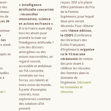
avoir-
reçues. IESF a le plaisir
« Intelligence
ue des
d’être partenaire du Prix
Artificielle concertée
génieur.
de la Femme
: réconcilier
ire de
Ingénieure, pour lequel
innovation, science
Les 26
deux prix seront
et action en France »
.
décernés. Pour clôturer
Et si la France avait déjà
honneur
cette
15ème édition,
tous les atouts pour
a
la CDEFI
(Conférence
prendre la main sur
 les
des Directeurs des
l’Intelligence Artificielle ?
 Ce week-
Écoles Françaises
Loin des discours
d’Ingénieurs)
organise
anxiogènes ou des
ujets en
ra le 15 mai une
visions inaccessibles, un
cérémonie
de remise
regard concret,
des prix visant à
accessible et ambitieux
es
célébrer les réussites
sur l’IA concertée,
tuelles
des femmes dans le
construite sur nos
e à
domaine de
forces, nos talents et
l’ingénierie.
Découvrir
notre vision du monde.
les nominées et
À partir d’exemples
per !
s’inscrire
.
concrets, nous
explorerons comment
des solutions d’IA
peuvent