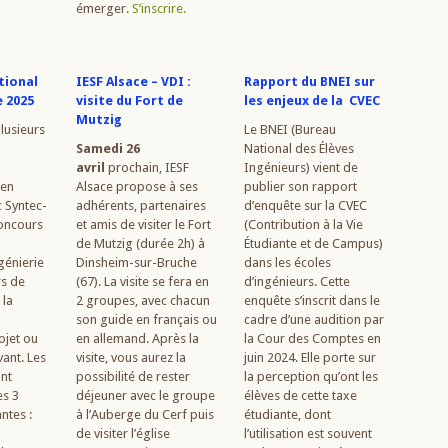
émerger.
S’inscrire.
tional
IESF Alsace – VDI :
Rapport du BNEI sur
e 2025
visite du Fort de
les enjeux de la CVEC
Mutzig
plusieurs
Le BNEI (Bureau
Samedi 26
National des Élèves
avril
prochain, IESF
Ingénieurs) vient de
 en
Alsace propose à ses
publier son rapport
c Syntec-
adhérents, partenaires
d’enquête sur la CVEC
concours
et amis de visiter le Fort
(Contribution à la Vie
de Mutzig (durée 2h) à
Étudiante et de Campus)
génierie
Dinsheim-sur-Bruche
dans les écoles
rs de
(67). La visite se fera en
d’ingénieurs. Cette
 la
2 groupes, avec chacun
enquête s’inscrit dans le
son guide en français ou
cadre d’une audition par
ojet ou
en allemand. Après la
la Cour des Comptes en
ant. Les
visite, vous aurez la
juin 2024. Elle porte sur
nt
possibilité de rester
la perception qu’ont les
es 3
déjeuner avec le groupe
élèves de cette taxe
ntes :
à l’Auberge du Cerf puis
étudiante, dont
de visiter l’église
l’utilisation est souvent