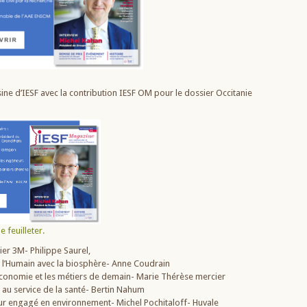
e d’IESF avec la contribution IESF OM pour le dossier Occitanie
e feuilleter.
ier 3M- Philippe Saurel,
 l’Humain avec la biosphère- Anne Coudrain
’économie et les métiers de demain- Marie Thérèse mercier
 au service de la santé- Bertin Nahum
ur engagé en environnement- Michel Pochitaloff- Huvale