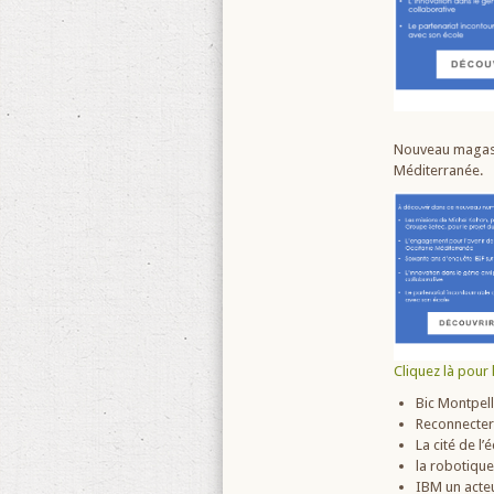
Nouveau magasin
Méditerranée.
Cliquez là pour l
Bic Montpell
Reconnecter
La cité de l
la robotique
IBM un acte