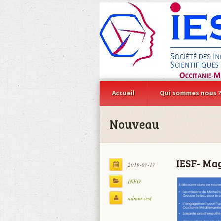
Accueil
Qui sommes nous 
Nouveau
IESF- Ma
2019-07-17
INFO
admin-iesf