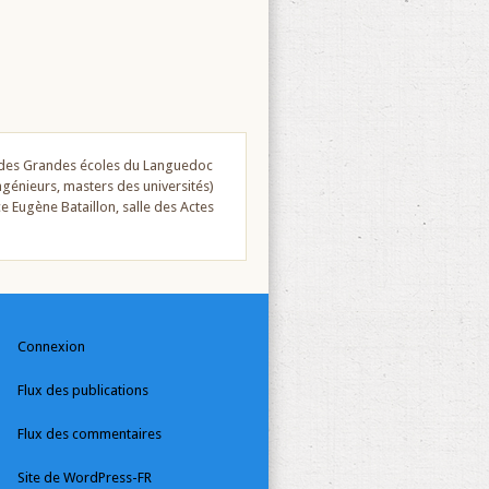
e des Grandes écoles du Languedoc
ngénieurs, masters des universités)
ce Eugène Bataillon, salle des Actes
Connexion
Flux des publications
Flux des commentaires
Site de WordPress-FR