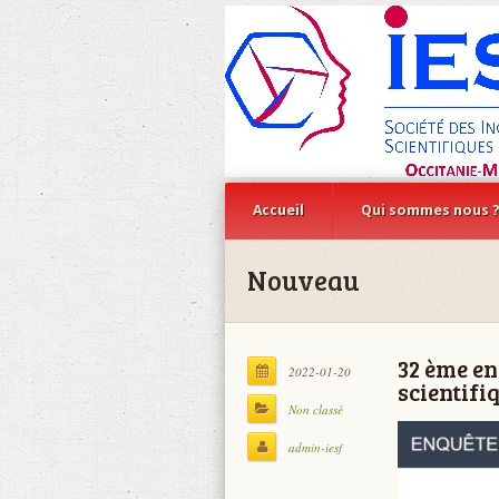
Accueil
Qui sommes nous 
Nouveau
32 ème en
2022-01-20
scientifi
Non classé
admin-iesf