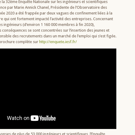
 la 32ème Enquête Nationale sur les ingénieurs et scientifiques
nce par Marie Annick Chanel, Présidente de l’Observatoire des
nnée 2020 a été frappée par deux vagues de confinement liées à la
ire qui ont fortement impacté l’activité des entreprises. Concernant
es ingénieurs (d’environ 1 160 000 membres à fin 2020),
s conséquences se sont concentrées sur l’insertion des jeunes et
ensible des recrutements dans un marché de l’emploi qui s’est figée.
 brochure complète sur
http://enquete.iesf.fr/
ponses de plus de 53 000 ingénieurs et scientifiques, l’Enquête