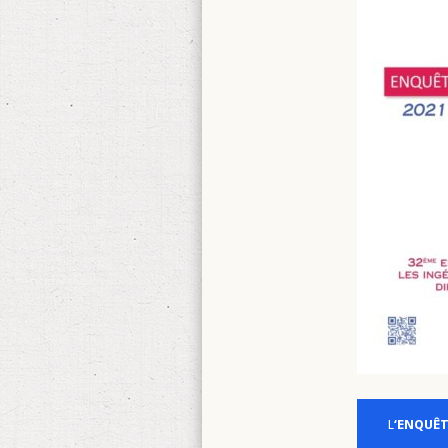
L
‘ENQUÊT