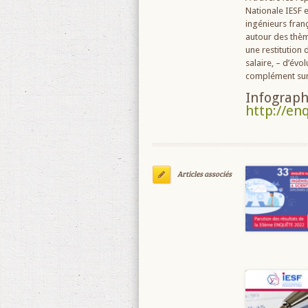
Nationale IESF e
ingénieurs franç
autour des thèm
une restitution 
salaire, – d’évo
complément sur l
Infograph
http://enq
Articles associés