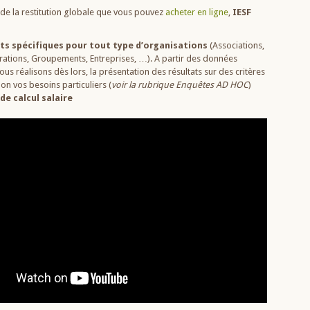
e la restitution globale que vous pouvez
acheter en ligne
,
IESF
ts spécifiques pour tout type d’organisations
(Associations,
rations, Groupements, Entreprises, …). A partir des données
ous réalisons dès lors, la présentation des résultats sur des critères
lon vos besoins particuliers (
voir la rubrique Enquêtes AD HOC
)
de calcul salaire