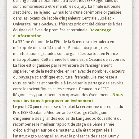
de l’Ingénieur » notamment à travers les IESF Régionales qui
sont nombreuses à être membres du jury. La finale nationale
s’est déroulée le jeudi 23 mai lors d’une cérémonie organisée
dans les locaux de l’école d’ingénieurs Centrale Supélec –
Université Paris-Saclay. Différents prix ont été décernés à des
équipes d’élèves de première et terminale.
Davantage
d’information.
La 33ème édition de la Fête de la Science se déroulera en
métropole du 4 au 14 octobre. Pendant dix jours, des
manifestations gratuites sont organisées partout en France
métropolitaine. Cette année le thème est « Océans de savoirs ».
La fête est organisée par le Ministère de l’Enseignement
supérieur et de la Recherche, en lien avec de nombreux acteurs
du paysage scientifique et culturel français. Elle s’adresse à
tous les publics et contribue à favoriser le partage des savoirs
entre les scientifiques et les citoyens. Beaucoup d’IESF
Régionales y participent en proposant des évènements.
Nous
vous invitons à proposer un évènement.
Le jeudi 20 juin dernier se déroulait la cérémonie de remise du
Prix IESF Occitanie Méditerranée / Codige (Collégium
d’ingénierie des grandes écoles du Languedoc Roussillon) qui
récompense le meilleur rapport de stage de 5ème année
d’école d’ingénieur ou de master 2. Elle était organisée à
l’Institut Agro Montpellier, avec la présence de Pascal Dumy,