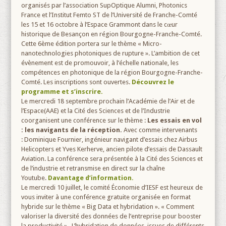
organisés par l’association SupOptique Alumni, Photonics
France et l’Institut Femto ST de l’Université de Franche-Comté
les 15 et 16 octobre à l’Espace Grammont dans le cœur
historique de Besançon en région Bourgogne-Franche-Comté.
Cette 6ème édition portera sur le thème « Micro-
nanotechnologies photoniques de rupture ». L’ambition de cet
évènement est de promouvoir, à l’échelle nationale, les
compétences en photonique de la région Bourgogne-Franche-
Comté. Les inscriptions sont ouvertes.
Découvrez le
programme et s’inscrire.
Le mercredi 18 septembre prochain l’Académie de l’Air et de
l’Espace(AAE) et la Cité des Sciences et de l’Industrie
coorganisent une conférence sur le thème :
Les essais en vol
: les navigants de la réception.
Avec comme intervenants
: Dominique Fournier, ingénieur navigant d’essais chez Airbus
Helicopters et Yves Kerherve, ancien pilote d’essais de Dassault
Aviation. La conférence sera présentée à la Cité des Sciences et
de l’industrie et retransmise en direct sur la chaîne
Youtube.
Davantage d’information.
Le mercredi 10 juillet, le comité Économie d’IESF est heureux de
vous inviter à une conférence gratuite organisée en format
hybride sur le thème « Big Data et hybridation ». « Comment
valoriser la diversité des données de l’entreprise pour booster
la productivité ». L’hybridation de données, issues de différents