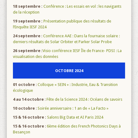
18 septembre :
Conférence : Les essais en vol : les navigants
de la réception
19 septembre
:
Présentation publique des résultats de
l’Enquête IESF 2024
24 septembre
:
Conférence AAE : Dans la fournaise solaire :
derniers résultats de Solar Orbiter et Parker Solar Probe
26 septembre :
Visio conférence IESF Île de France- PDSI : La
visualisation des données
OCTOBRE 2024
01 octobre
:
Colloque « SEIN » : Industrie, Eau & Transition
écologique
4 au 14 octobre
:
Fête de la Science 2024 : Océans de savoirs
10 octobre
:
Soirée anniversaire : 1 an de « La Facto »
15 & 16 octobre :
Salons Big Data et AI Paris 2024
15 & 16 octobre
:
6ème édition des French Photonics Days à
Besançon