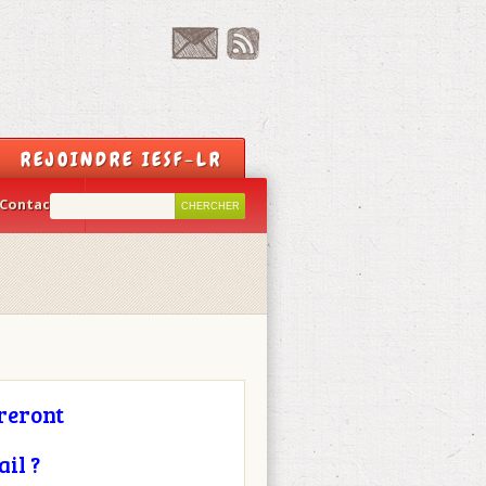
REJOINDRE IESF-LR
Contact
reront
il ?