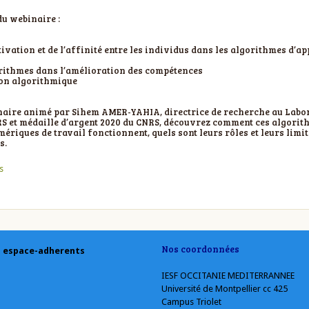
u webinaire :
tivation et de l’affinité entre les individus dans les algorithmes d’a
orithmes dans l’amélioration des compétences
on algorithmique
naire animé par Sihem AMER-YAHIA, directrice de recherche au Labo
S et médaille d’argent 2020 du CNRS, découvrez comment ces algorith
ériques de travail fonctionnent, quels sont leurs rôles et leurs lim
s.
s
Nos coordonnées
espace-adherents
IESF OCCITANIE MEDITERRANNEE
Université de Montpellier cc 425
Campus Triolet