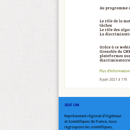
Au programme d
Le rôle de la mo
tâches
Le rôle des alg
La discriminati
Grâce à ce webi
Grenoble du CNR
plateformes num
discriminatoire
Plus d’information
8 juin 2021 à 11h
IESF OM
Représentant régional d'Ingénieur
et Scientifiques de France, nous
regroupons les scientifiques,