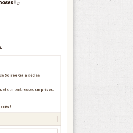
hoses !
ღ
.
use
Soirée Gala
dédiée
s
et de nombreuses
surprises
.
uccès
!