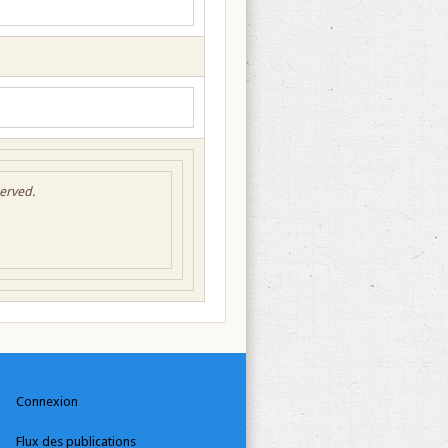
served.
Connexion
Flux des publications