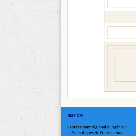
IESF OM
Représentant régional d'Ingénieur
et Scientifiques de France, nous