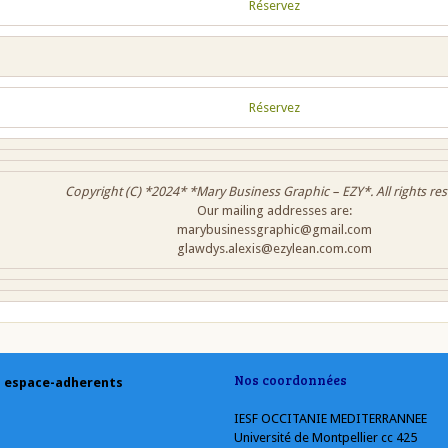
Réservez
Réservez
Copyright (C) *2024* *Mary Business Graphic – EZY*. All rights re
Our mailing addresses are:
marybusinessgraphic@gmail.com
glawdys.alexis@ezylean.com.com
Nos coordonnées
espace-adherents
IESF OCCITANIE MEDITERRANNEE
Université de Montpellier cc 425