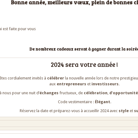
Bonne année, meilleurs vœux, plein de bonnes c
i est faite pour vous
De nombreux cadeaux seront à gagner durant la soirée
2024 sera votre année !
êtes cordialement invités à
célébrer
la nouvelle année lors de notre prestigie
aux
entrepreneurs
et
investisseurs
.
à nous pour une nuit d’
échanges
fructueux, de
célébration
,
d’opportunité
Code vestimentaire :
Élégant
.
Réservez la date et préparez-vous à accueillir 2024 avec
style
et
s