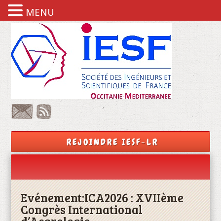
MENU
REJOINDRE IESF-LR
Evénement:
ICA2026 : XVIIème
Congrès International