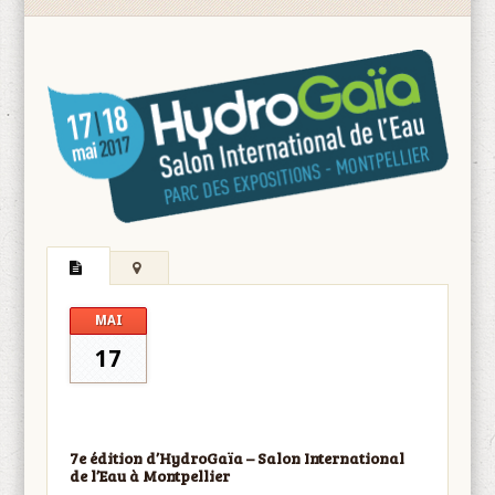
MAI
17
7
e
édition d’HydroGaïa
–
Salon International
de l’Eau à Montpellier