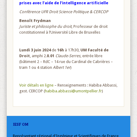
prises avec l’aide de l’intelligence artificielle
Conférence UFR Droit Science Politique & CERCOP
Benoît Frydman
Juriste et philosophe du droit
, Professeur de droit
constitutionnel à l’Université Libre de Bruxelles
Lundi 3 juin 2024
de
16h
à 17h30,
UM Faculté de
Droit
, amphi 2.
0.01
Claude-Serres
, entrée libre
(bâtiment 2 – RdC – 14 rue du Cardinal de Cabrières –
tram 1 ou 4 station
Albert 1
er
)
Voir détails en ligne
– Renseignements : Habiba Abbassi,
gest. CERCOP (
habiba.abbassi@umontpellier.fr
)
IESF OM
Représentant régional d'Ingénieur et Scientifiques de France,