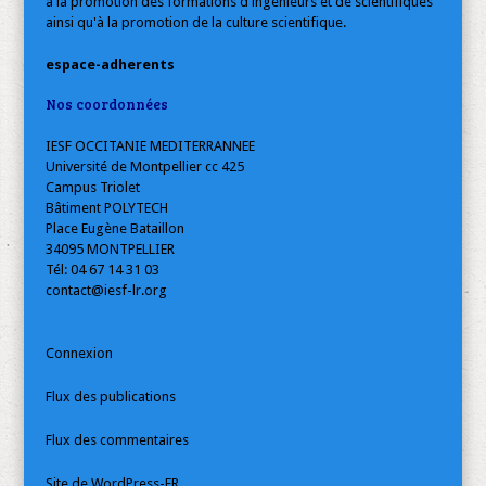
à la promotion des formations d'ingénieurs et de scientifiques
ainsi qu'à la promotion de la culture scientifique.
espace-adherents
Nos coordonnées
IESF OCCITANIE MEDITERRANNEE
Université de Montpellier cc 425
Campus Triolet
Bâtiment POLYTECH
Place Eugène Bataillon
34095 MONTPELLIER
Tél: 04 67 14 31 03
contact@iesf-lr.org
Connexion
Flux des publications
Flux des commentaires
Site de WordPress-FR