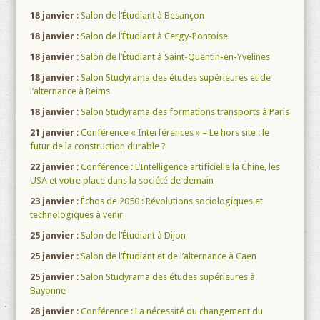
18 janvier
:
Salon de l’Étudiant à Besançon
18 janvier
:
Salon de l’Étudiant à Cergy-Pontoise
18 janvier
:
Salon de l’Étudiant à Saint-Quentin-en-Yvelines
18 janvier
:
Salon Studyrama des études supérieures et de
l’alternance à Reims
18 janvier
:
Salon Studyrama des formations transports à Paris
21 janvier
:
Conférence « Interférences » – Le hors site : le
futur de la construction durable ?
22 janvier
:
Conférence : L’Intelligence artificielle la Chine, les
USA et votre place dans la société de demain
23 janvier
:
Échos de 2050 : Révolutions sociologiques et
technologiques à venir
25 janvier
:
Salon de l’Étudiant à Dijon
25 janvier
:
Salon de l’Étudiant et de l’alternance à Caen
25 janvier
:
Salon Studyrama des études supérieures à
Bayonne
28 janvier
:
Conférence : La nécessité du changement du