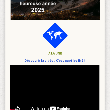
À LA UNE
Découvrir la vidéo : C’est quoi les JNI !